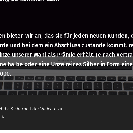
n bieten wir an, das sie für jeden neuen Kunden, 
de und bei dem ein Abschluss zustande kommt, rei
ünze unserer Wahl als Prämie erhält.
Je nach Vertra
eine halbe oder eine Unze reines Silber in Form ei
1000.
 die Sicherheit der Website zu
ie regelmäßiger Tippgeber und erlangen so einen 
n.
raussetzung: Kunde der
Generalagentur Lorenz
.