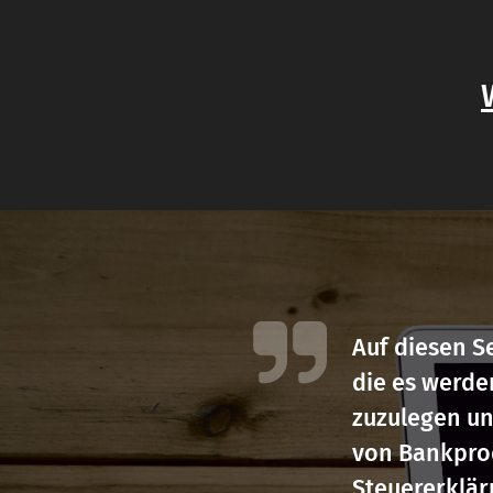
Auf diesen S
die es werden
zuzulegen un
von Bankprod
Steuererklä