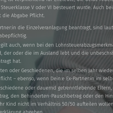
Steuerklasse V oder VI besteuert wurde. Auch bei
t die Abgabe Pflicht.
tner:in die Einzelveranlagung beantragt, sind la
bepflichtig.
 gilt auch, wenn bei den Lohnsteuerabzugsmerkma
d, der oder die im Ausland lebt und die unbeschrä
ragt hat.
ten oder Geschiedenen, die im selben Jahr wieder 
licht – ebenso, wenn Dein:e Ex-Partner:in im selb
eschiedene oder dauernd getrenntlebende Eltern,
trag, den Behinderten-Pauschbetrag oder den Hin
ihr Kind nicht im Verhältnis 50/50 aufteilen wolle
rklärung abgeben.