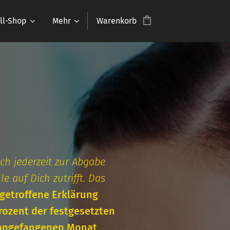
ll-Shop
Mehr
Warenkorb
ch jederzeit zur Abgabe
 auf Dich zutrifft. Das
ngetroffene Erklärung
rozent der festgesetzten
n angefangenen Monat