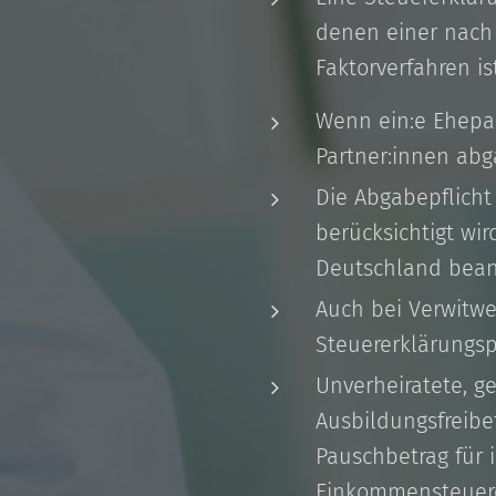
denen einer nach 
Faktorverfahren is
Wenn ein:e Ehepar
Partner:innen abga
Die Abgabepflicht
berücksichtigt wir
Deutschland beant
Auch bei Verwitwe
Steuererklärungspf
Unverheiratete, g
Ausbildungsfreibe
Pauschbetrag für 
Einkommensteuere