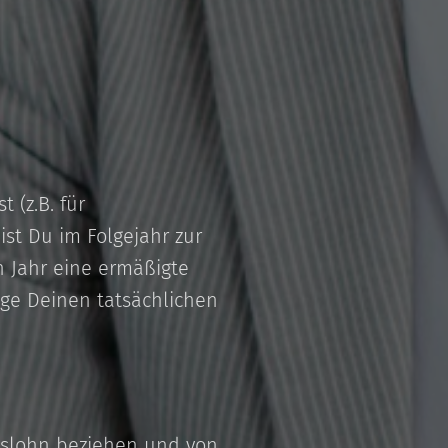
(z.B. für
t Du im Folgejahr zur
n Jahr eine ermäßigte
ge Deinen tatsächlichen
itslohn beziehen und von