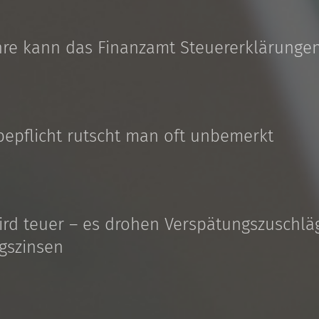
ahre kann das Finanzamt Steuererklärunge
bepflicht rutscht man oft unbemerkt
ird teuer – es drohen Verspätungszuschlä
gszinsen