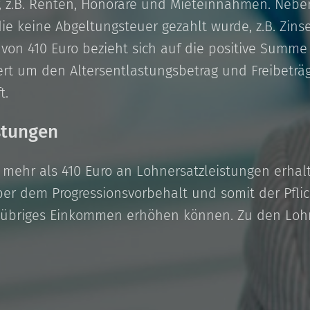
r, z.B. Renten, Honorare und Mieteinnahmen. Neb
 die keine Abgeltungsteuer gezahlt wurde, z.B. Zin
von 410 Euro bezieht sich auf die positive Summe 
rt um den Altersentlastungsbetrag und Freibeträg
t.
istungen
 mehr als 410 Euro an Lohnersatzleistungen erhal
aber dem Progressionsvorbehalt und somit der Pfli
 übriges Einkommen erhöhen können. Zu den Lohn