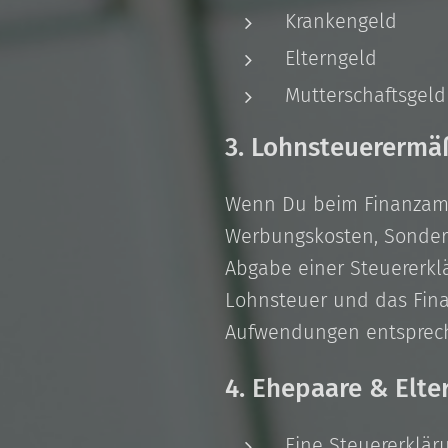
Krankengeld
Elterngeld
Mutterschaftsgeld
3. Lohnsteuerermä
Wenn Du beim Finanzamt 
Werbungskosten, Sondera
Abgabe einer Steuererklä
Lohnsteuer und das Fina
Aufwendungen entsprec
4. Ehepaare & Elte
Eine Steuererklär