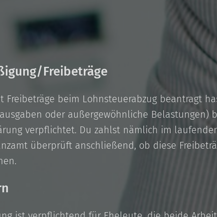
ßigung/Freibeträge
Freibeträge beim Lohnsteuerabzug beantragt hast 
usgaben oder außergewöhnliche Belastungen) bis
rung verpflichtet. Du zahlst nämlich im laufende
nzamt überprüft anschließend, ob diese Freibeträ
hen.
rn
ung ist verpflichtend für Eheleute, die beide Arbe