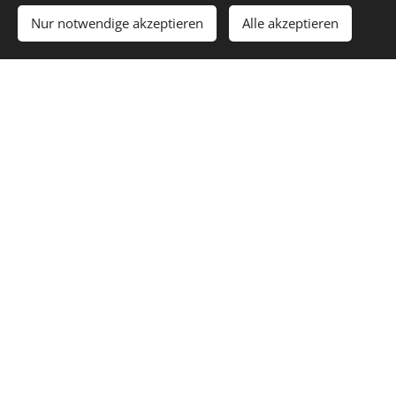
Nur notwendige akzeptieren
Alle akzeptieren
100,00
€
Top
Wertanlage
Cats Fiji
Dragon
Somalia
Krügerrand
2021 - 31,1 g
Rectangle
Elefant
2020 - 31,1
- 999/1000
2022 - 31,1
2022 - 31,1
g -
Silber
g -
g -
999/1000
999,9/1000
999,9/1000
Silber
115,00
€
Silber
Silber
75,00
€
120,00
€
70,00
€