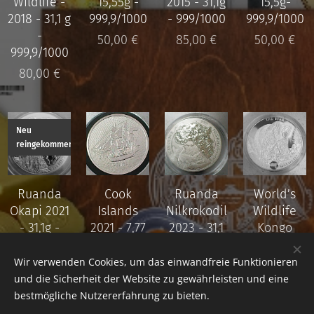
Wildlife -
15,55g -
2015 - 31,1g
15,5g-
2018 - 31,1 g
999,9/1000
- 999/1000
999,9/1000
-
50,00
€
85,00
€
50,00
€
999,9/1000
80,00
€
Neu
reingekommen
Ruanda
Cook
Ruanda
World’s
Okapi 2021
Islands
Nilkrokodil
Wildlife
- 31,1g -
2021 - 7,77
2023 - 31,1
Kongo
999/1000
g -
g -
Silber The
Silber
999/1000
999/1000
Bear 2022
Wir verwenden Cookies, um das einwandfreie Funktionieren
Silber
Silber
- 31,1 g -
und die Sicherheit der Website zu gewährleisten und eine
80,00
€
999,9/1000
bestmögliche Nutzererfahrung zu bieten.
25,00
€
75,00
€
Silber