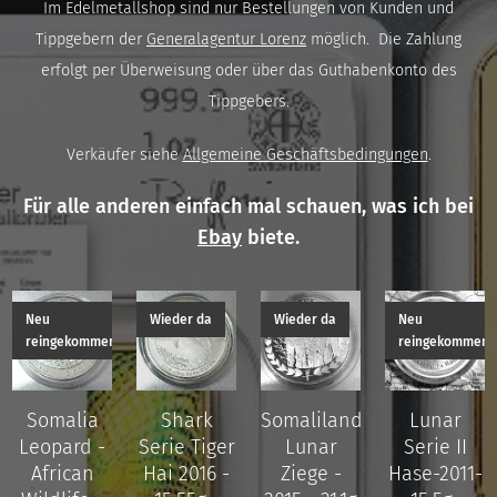
Im Edelmetallshop sind nur Bestellungen von Kunden und
Tippgebern der
Generalagentur Lorenz
möglich. Die Zahlung
erfolgt per Überweisung oder über das Guthabenkonto des
Tippgebers.
Verkäufer siehe
Allgemeine Geschäftsbedingungen
.
Für alle anderen einfach mal schauen, was ich bei
Ebay
biete.
Neu
Wieder da
Wieder da
Neu
reingekommen
reingekommen
Somalia
Shark
Somaliland
Lunar
Leopard -
Serie Tiger
Lunar
Serie II
African
Hai 2016 -
Ziege -
Hase-2011-