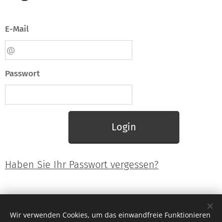
E-Mail
Passwort
Login
Haben Sie Ihr Passwort vergessen?
Wir verwenden Cookies, um das einwandfreie Funktionieren
Du willst auch so eine tolle Homepage?